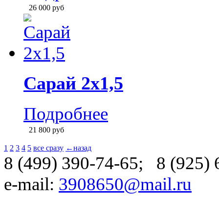
1
2
3
4
5
все сразу
←назад
8 (499) 390-74-65
;
8 (925)
e-mail:
3908650@mail.ru