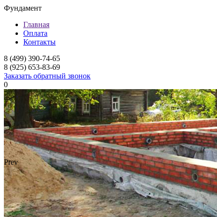
Фундамент
Главная
Оплата
Контакты
8 (499) 390-74-65
8 (925) 653-83-69
Заказать обратный звонок
0
Prev
Фундамент для дома
Мелкозаглубленный л
Ленточный фундамент