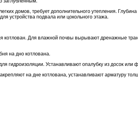
чтобы придать плите целостность.
вания
, в его основе лежит
заливка
железобетонных плит
. Ко
яжку. Надежность такого
фундамента
ниже, чем
монолитно
 для холодных регионов изобретена
– шведская плита
. Она
конструкции
дома
. Что бы коммуникации имели выход в ну
теплым полом для будущего здания. Следует учесть, что с
льной техники, рабочей силы и консультация в вопросе
пл
 это залог надежности будущего дома.
 и Московской области. У нас Вы можете заказать недорого
я Москва и Московская область. Наберите номер телефона
стоит необходимый Вам вид фундамента, и уточнят стоимост
териала и услуг Вас приятно удивит.