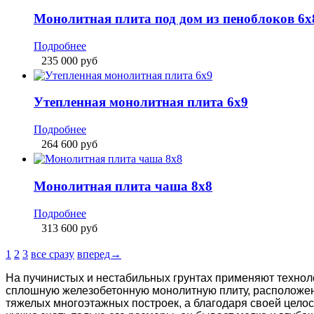
Монолитная плита чаша 8х8
Подробнее
313 600
руб
1
2
3
все сразу
вперед→
На пучинистых и нестабильных грунтах применяют
технол
сплошную
железобетонную
монолитную
плиту,
расположен
тяжелых многоэтажных построек, а благодаря своей цело
нужно знать только его размеры, он
бывает мелко и глубок
Мелко заглубленный
отлично подходит для
строительства
см ниже уровня промерзания грунта, он отлично подходит
Этапы строительства:
- Проводится детальная
разметка
территории и вырываетс
трубы.
- Укладывают подушку из утрамбованного слоя песка и ще
- Поверх подушки стелят виниловую пленку или рубероид
- Утепление
пенопластом осуществляют поверх пленки и з