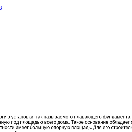
огию
установки, так называемого плавающего фундамента.
ную под площадью всего
дома
. Такое основание
обладает 
стности имеет большую опорную площадь. Для его
строител
о заглубленным.
легких домов, требует дополнительного
утепления
.
Глубина
 для
устройства
подвала или
цокольного
этажа
.
я котлован. Для влажной почвы вырывают дренажные транш
бня на дно котлована.
 для гидроизоляции. Устанавливают
опалубку
из досок или 
акрепляют на дне котлована, устанавливают
арматуру
толщ