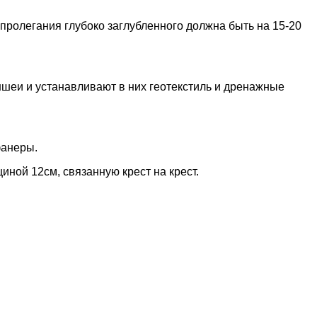
гда котлован гидроизолирован и
утеплен
сверху
го
и он гораздо дороже.
 объединяет
технологию
утепления
плиты
и прокладку
жном месте.
амостоятельно справится с
монтажом плитного
анировки
. Соблюдение всех
 строительные работы, а также оформить заказ под ключ.
или оставьте обратный звонок, и наши профессиональные
ь доставки на ваш объект. Наши мастера справятся со