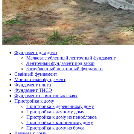
Монолитный фундамент
Фундамент плита
Фундамент ТИСЭ
Фундамент на винтовых сваях
Пристройка к дому
Пристройка к деревянному дому
Пристройка к дачному дому
Пристройка к дому из пеноблоков
Пристройка к кирпичному дому
Пристройка к дому из бруса
Веранда к дому
Веранда к деревянному дому
Закрытая веранда к дому
Открытая веранда к дому
Терраса к дому
Терраса к деревянному дому
Терраса из бруса
Открытая терраса
Сарай для дачи
Каркасный сарай
Сарай с односкатной крышей
Сарай из бруса
Сарай из пеноблоков
Полезное
Винтовой фундамент под дом