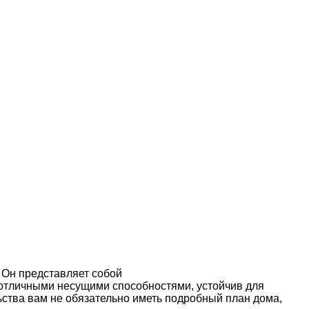
 Он представляет собой
отличными несущими способностями, устойчив для
ьства
вам не обязательно иметь подробный
план дома
,
пролегания глубоко заглубленного
должна быть на 15-20
еи и устанавливают в них геотекстиль и дренажные
фанеры.
иной 12см, связанную крест на крест.