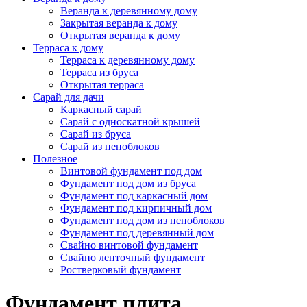
Фундамент под дом из бруса
Фундамент под каркасный дом
Фундамент под кирпичный дом
Фундамент под дом из пеноблоков
Фундамент под деревянный дом
Свайно винтовой фундамент
Свайно ленточный фундамент
Ростверковый фундамент
Фундамент плита
Сортировать по
умолчанию
цене
названию
Монолитная плита гаража 6х4
Подробнее
117 600
руб
Монолитная плита под баню 6х6