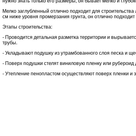
- Заливка
производится разом с тщательной утрамбовкой, 
- Так же применяется
технология
сборного плитного осно
прокладывают
плиты
и
заливаются бетоном
или делают ст
Современные
технологии
не стоят на месте и специально
коммуникаций. Для него
нужны дополнительные
подсчеты
Правильно залитая
монолитная плита
является ровным и 
основания
не просто, необходима помощь тяжелой строите
норм
технологического
процесса в
устройстве основания
–
Мы уже более 12 лет занимаемся строительством в Москве
Заказать монтаж можно в любой уголок, где располагаютс
менеджеры вам быстро перезвонят. Они ответят, сколько 
строительной работой любой сложности, при этом цена ма
8 (499) 390-74-65
;
8 (925) 653-83-69
;
e-mail:
3908650@mail.ru