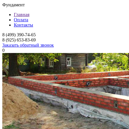
Фундамент
Главная
Оплата
Контакты
8 (499) 390-74-65
8 (925) 653-83-69
Заказать обратный звонок
0
Фундамент для дома
Мелкозаглубленный л
Ленточный фундамент
Заглубленный ленточ