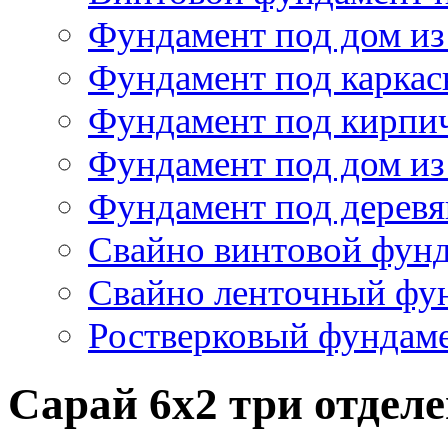
Свайно винтовой фун
Свайно ленточный фу
Ростверковый фундам
Сарай 6х2 три отдел
Базовая
комплектация
КАРКАС
НЕСУЩИЙ
:
обвя
ПОЛОВЫЕ
ЛАГИ
(
НА
БЛ
ЧЕРНЫЙ
ПОЛ
:
необрезная