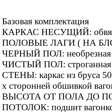
ЧИСТЫЙ
ПОЛ
:
строганная
СТЕНЫ
:
каркас
из
бруса
5
х
сторонней
обшивкой
ваго
ВЫСОТА
ОТ
ПОЛА
ДО
П
ПОТОЛОК
:
подшит
вагонк
СТРОПИЛА
:
100мм
х
40м
КРОВЛЯ
:
оцинкованное
го
ПЕРЕГОРОДКИ
:
вагонка
п
ДВЕРИ
:
0
,
8м
х
1
,
9м
внутри
ОТДЕЛКА
:
внутренняя
отд
ОКНА
:
0
,
75м
х
0
,
9м
двуств