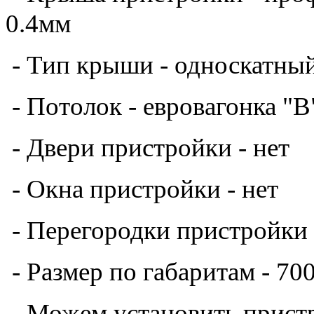
- Окна пристройки - нет
- Перегородки
пристройки
- Размер по габаритам - 70
- Можем установить пристр
винтовой фундамент
- Подшив выноса крыши
п
- Доставка и монтаж на ле
фундамент оплачивается от
-
Пристройка к дому с ман