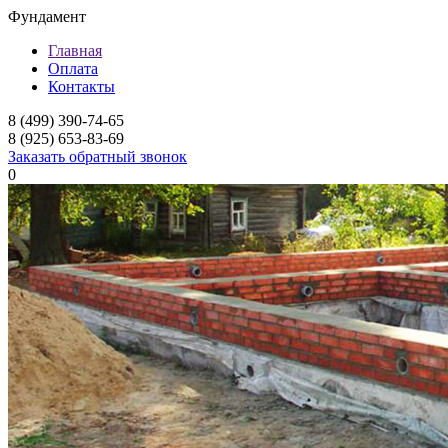
Фундамент
Главная
Оплата
Контакты
8 (499) 390-74-65
8 (925) 653-83-69
Заказать обратный звонок
0
Фундамент для дома
Мелкозаглубленный л
Ленточный фундамент
Заглубленный ленточ
Свайный фундамент