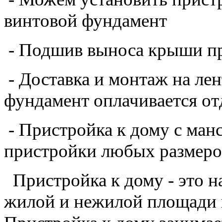
пристройки любых размеро
Пристройка
к дому
- это 
жилой и нежилой площади н
Пристройка к дому занимае
работ приятно удивит Вас.
недорогие пристройки, тер
размеров, на любом фундам
может быть как открытой - 
закрытой - прихожая, допо
хозяйственное помещение. 