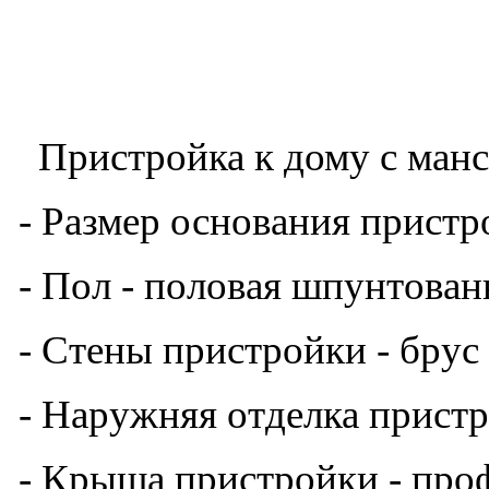
- Стены пристройки - брус
- Наружняя отделка пристр
- Крыша
пристройки
- про
0.4мм
- Тип крыши - односкатны
- Потолок - евровагонка "В
- Двери
пристройки
- нет