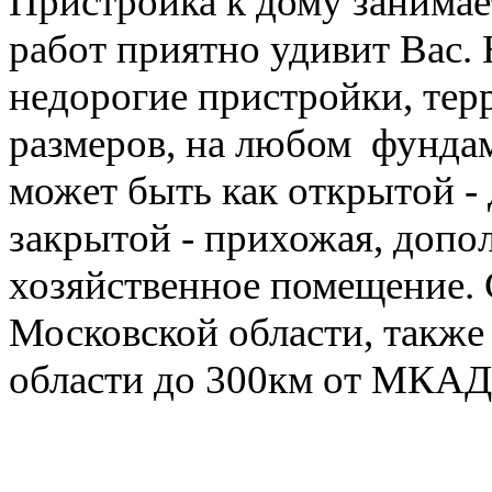
Московской области, также
области до 300км от МКАД
Цена:
168 000
руб
8 (499) 390-74-65
;
8 (925)
e-mail:
3908650@mail.ru