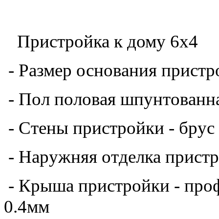
- Стены пристройки - брус
- Наружняя отделка пристр
- Крыша
пристройки
- про
0.4мм
- Тип крыши - односкатны
- Потолок - евровагонка "В
- Двери
пристройки
- нет
- Окна пристройки - нет