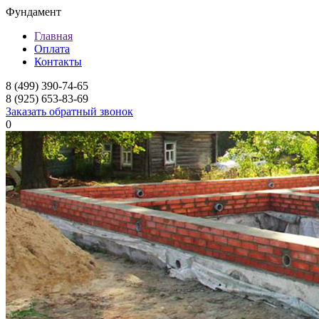
Фундамент
Главная
Оплата
Контакты
8 (499) 390-74-65
8 (925) 653-83-69
Заказать обратный звонок
0
Фундамент для дома
Мелкозаглубленный л
Ленточный фундамент
Заглубленный ленточ