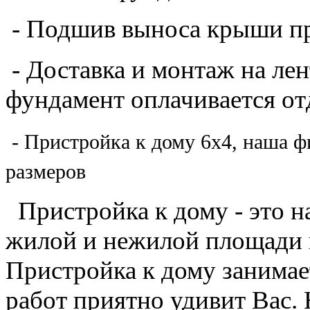
размеров
Пристройка
к дому
- это 
жилой и нежилой площади н
Пристройка к дому занимае
работ приятно удивит Вас.
недорогие пристройки, тер
размеров, на любом фундам
может быть как открытой - 
закрытой - прихожая, допо
хозяйственное помещение. 
Московской области, также