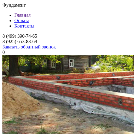
Фундамент
Главная
Оплата
Контакты
8 (499) 390-74-65
8 (925) 653-83-69
Заказать обратный звонок
0
Фундамент для дома
Мелкозаглубленный л
Ленточный фундамент
Заглубленный ленточ
Свайный фундамент
Монолитный фундамент