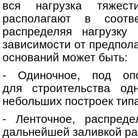
для
строительства
одн
небольших построек типа
- Ленточное
, распред
дальнейшей
заливкой
ра
- Полосами,
установка
о
постройки тяжелых здани
- Поле, способ распр
важными частями постр
периметром.