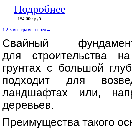
ландшафтах или, нап
деревьев.
Преимущества
такого
ос
- Не требует земе
строительной техники.
- Монтаж
может производ
- Быстро возводится и не
- Низкая
цена
возведени