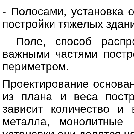
Проектирование основан
из
плана
и веса
пост
зависит количество и
металла,
монолитные
и
установки они делятся на
- Набивные. В пробур
арматуру и за
Такой
фундамент
подход
возведения
свайно - ле
основания.