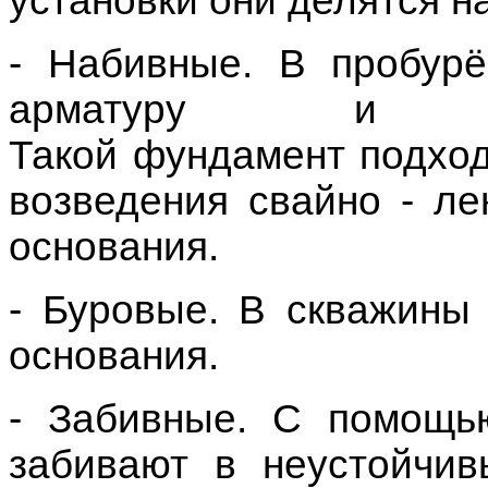
- Буровые. В скважины
основания.
- Забивные. С помощь
забивают в неустойчив
для
строите
или
монолитных
зданий.
- Винтовой. Специаль
вручную или с помощью 
Стоимость
такого основ
свай и
технологии
устан