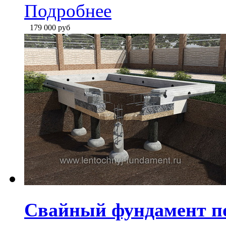
Свайный фундамент по
Подробнее
184 000
руб
1
2
3
все сразу
вперед→
Свайный фундамен
для
строительства
на
грунтах с большой глу
подходит для возв