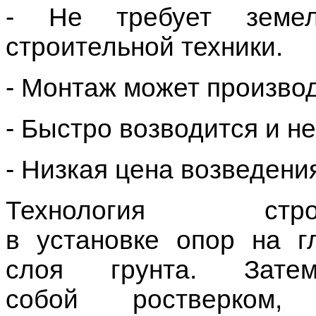
Технология
стр
в
установке
опор
на
г
слоя грунта. Зат
собой
ростверком
, 
вся
нагрузка
тяжести
располагают в соот
распределяя
нагрузку
п
зависимости от предпол
оснований может быть:
- Одиночное, под опо