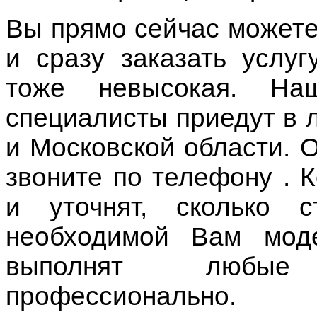
и уточнят, сколько с
необходимой Вам мод
выполнят любые
профессионально.
8 (499) 390-74-65
;
8 (925)
e-mail:
3908650@mail.ru