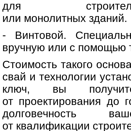
ключ
, вы получит
от
проектирования
до г
долговечность ва
от
квалификации
строите
Вы прямо сейчас можете
и сразу заказать услуг
тоже невысокая. Наш
специалисты приедут в 
и Московской области. 
звоните по телефону
.
К