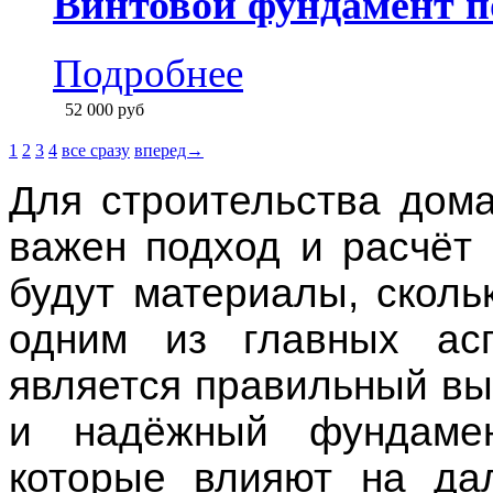
Винтовой фундамент п
Подробнее
52 000
руб
1
2
3
4
все сразу
вперед→
Для строительства дома
важен подход и расчёт 
будут материалы, сколь
одним из главных асп
является правильный в
и надёжный фундаме
которые влияют на да